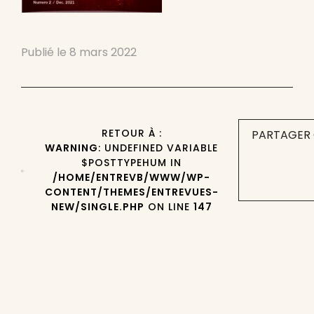
Publié le
8 mars 2022
RETOUR À :
PARTAGER 
WARNING
: UNDEFINED VARIABLE
$POSTTYPEHUM IN
/HOME/ENTREVB/WWW/WP-
CONTENT/THEMES/ENTREVUES-
NEW/SINGLE.PHP
ON LINE
147