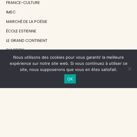
FRANCE-CULTURE
IMEC
MARCHÉ DE LA POÉSIE
ÉCOLE ESTIENNE
LE GRAND CONTINENT
DIACRITIK
Nous utilisons des cookies pour vous garantir la meilleure
EN ATTENDANT NADEAU
expérience sur notre site web. Si vous continuez à utiliser ce
site, nous supposerons que vous en êtes satisfait.
NOS SOUTIENS
OK
CENTRE NATIONAL DU LIVRE
RÉGION ÎLE-DE-FRANCE
MAIRIE PARIS CENTRE
FONDATION FMSH
FONDATION JAN MICHALSKI