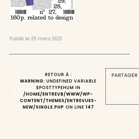
Publié le
25 mars 2021
RETOUR À :
PARTAGER 
WARNING
: UNDEFINED VARIABLE
$POSTTYPEHUM IN
/HOME/ENTREVB/WWW/WP-
CONTENT/THEMES/ENTREVUES-
NEW/SINGLE.PHP
ON LINE
147