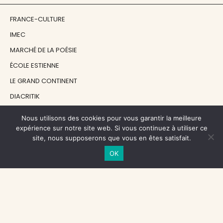
FRANCE-CULTURE
IMEC
MARCHÉ DE LA POÉSIE
ÉCOLE ESTIENNE
LE GRAND CONTINENT
DIACRITIK
EN ATTENDANT NADEAU
Nous utilisons des cookies pour vous garantir la meilleure
expérience sur notre site web. Si vous continuez à utiliser ce
site, nous supposerons que vous en êtes satisfait.
NOS SOUTIENS
OK
CENTRE NATIONAL DU LIVRE
RÉGION ÎLE-DE-FRANCE
MAIRIE PARIS CENTRE
FONDATION FMSH