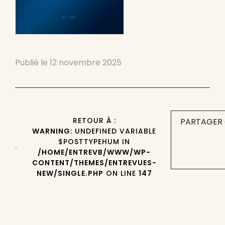
Publié le
12 novembre 2025
RETOUR À :
PARTAGER 
WARNING
: UNDEFINED VARIABLE
$POSTTYPEHUM IN
/HOME/ENTREVB/WWW/WP-
CONTENT/THEMES/ENTREVUES-
NEW/SINGLE.PHP
ON LINE
147