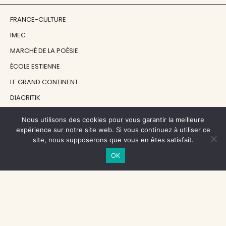
FRANCE-CULTURE
IMEC
MARCHÉ DE LA POÉSIE
ÉCOLE ESTIENNE
LE GRAND CONTINENT
DIACRITIK
EN ATTENDANT NADEAU
Nous utilisons des cookies pour vous garantir la meilleure
expérience sur notre site web. Si vous continuez à utiliser ce
site, nous supposerons que vous en êtes satisfait.
NOS SOUTIENS
OK
CENTRE NATIONAL DU LIVRE
RÉGION ÎLE-DE-FRANCE
MAIRIE PARIS CENTRE
FONDATION FMSH