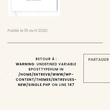
Publié le
16 avril 2020
RETOUR À :
PARTAGER 
WARNING
: UNDEFINED VARIABLE
$POSTTYPEHUM IN
/HOME/ENTREVB/WWW/WP-
CONTENT/THEMES/ENTREVUES-
NEW/SINGLE.PHP
ON LINE
147