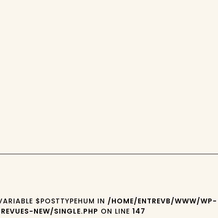
 VARIABLE $POSTTYPEHUM IN
/HOME/ENTREVB/WWW/WP-
REVUES-NEW/SINGLE.PHP
ON LINE
147