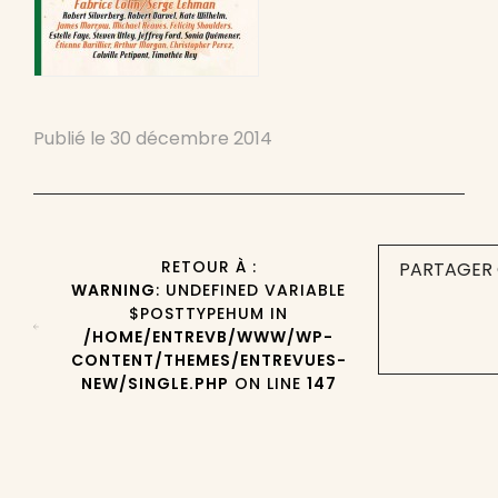
Publié le
30 décembre 2014
RETOUR À :
PARTAGER 
WARNING
: UNDEFINED VARIABLE
$POSTTYPEHUM IN
/HOME/ENTREVB/WWW/WP-
CONTENT/THEMES/ENTREVUES-
NEW/SINGLE.PHP
ON LINE
147