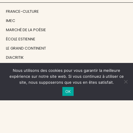
FRANCE-CULTURE
IMEC
MARCHÉ DE LA POÉSIE
ÉCOLE ESTIENNE
LE GRAND CONTINENT
DIACRITIK
EN ATTENDANT NADEAU
Nous utilisons des cookies pour vous garantir la meilleure
expérience sur notre site web. Si vous continuez à utiliser ce
site, nous supposerons que vous en êtes satisfait.
NOS SOUTIENS
OK
CENTRE NATIONAL DU LIVRE
RÉGION ÎLE-DE-FRANCE
MAIRIE PARIS CENTRE
FONDATION FMSH