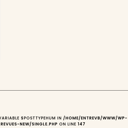
 VARIABLE $POSTTYPEHUM IN
/HOME/ENTREVB/WWW/WP-
REVUES-NEW/SINGLE.PHP
ON LINE
147