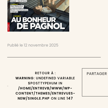
Publié le
12 novembre 2025
RETOUR À :
PARTAGER 
WARNING
: UNDEFINED VARIABLE
$POSTTYPEHUM IN
/HOME/ENTREVB/WWW/WP-
CONTENT/THEMES/ENTREVUES-
NEW/SINGLE.PHP
ON LINE
147