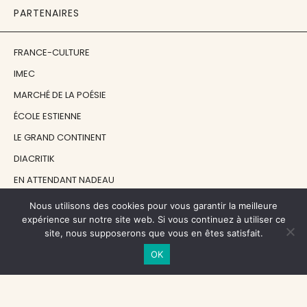
PARTENAIRES
FRANCE-CULTURE
IMEC
MARCHÉ DE LA POÉSIE
ÉCOLE ESTIENNE
LE GRAND CONTINENT
DIACRITIK
EN ATTENDANT NADEAU
Nous utilisons des cookies pour vous garantir la meilleure
NOS SOUTIENS
expérience sur notre site web. Si vous continuez à utiliser ce
site, nous supposerons que vous en êtes satisfait.
OK
CENTRE NATIONAL DU LIVRE
RÉGION ÎLE-DE-FRANCE
MAIRIE PARIS CENTRE