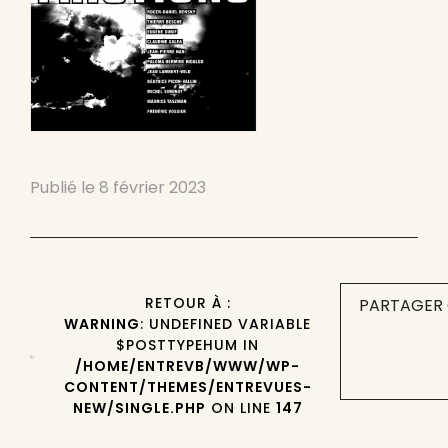
Publié le
8 février 2023
RETOUR À :
PARTAGER 
WARNING
: UNDEFINED VARIABLE
$POSTTYPEHUM IN
/HOME/ENTREVB/WWW/WP-
CONTENT/THEMES/ENTREVUES-
NEW/SINGLE.PHP
ON LINE
147