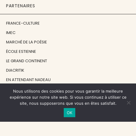
PARTENAIRES
FRANCE-CULTURE
IMEC
MARCHÉ DE LA POÉSIE
ÉCOLE ESTIENNE
LE GRAND CONTINENT
DIACRITIK
EN ATTENDANT NADEAU
Nous utilisons des cookies pour vous garantir la meilleure
NOS SOUTIENS
expérience sur notre site web. Si vous continuez à utiliser ce
site, nous supposerons que vous en êtes satisfait.
OK
CENTRE NATIONAL DU LIVRE
RÉGION ÎLE-DE-FRANCE
MAIRIE PARIS CENTRE