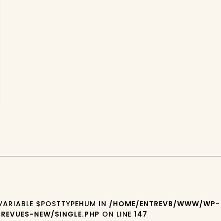
 VARIABLE $POSTTYPEHUM IN
/HOME/ENTREVB/WWW/WP-
REVUES-NEW/SINGLE.PHP
ON LINE
147