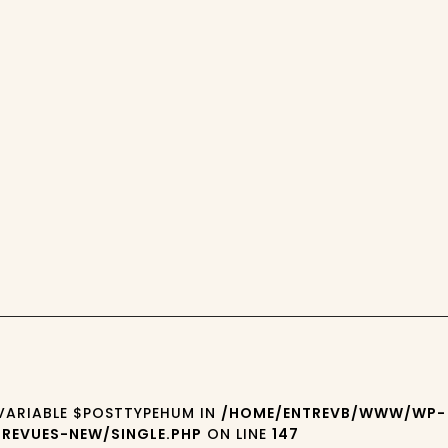
 VARIABLE $POSTTYPEHUM IN
/HOME/ENTREVB/WWW/WP-
REVUES-NEW/SINGLE.PHP
ON LINE
147