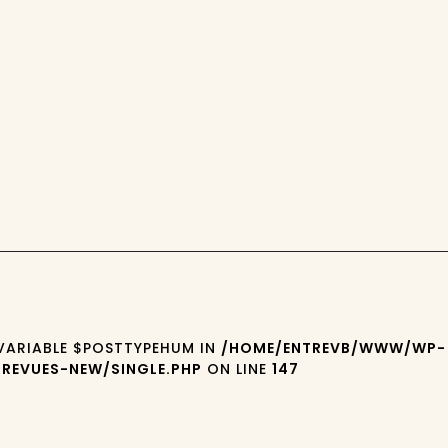
 VARIABLE $POSTTYPEHUM IN
/HOME/ENTREVB/WWW/WP-
REVUES-NEW/SINGLE.PHP
ON LINE
147