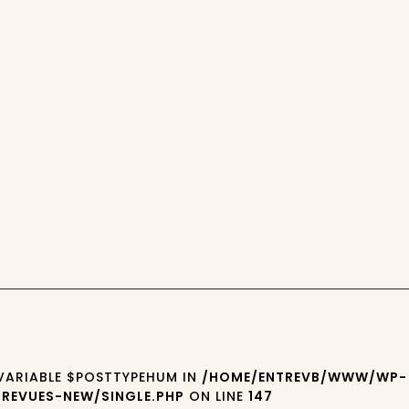
 VARIABLE $POSTTYPEHUM IN
/HOME/ENTREVB/WWW/WP-
REVUES-NEW/SINGLE.PHP
ON LINE
147