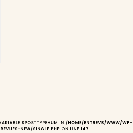
 VARIABLE $POSTTYPEHUM IN
/HOME/ENTREVB/WWW/WP-
REVUES-NEW/SINGLE.PHP
ON LINE
147