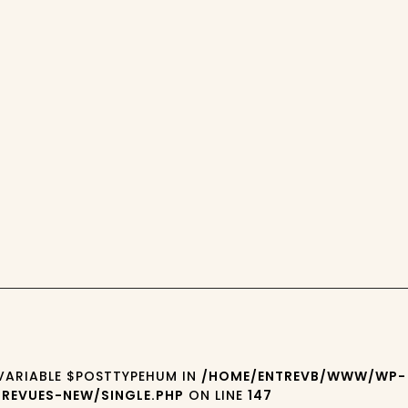
 VARIABLE $POSTTYPEHUM IN
/HOME/ENTREVB/WWW/WP-
REVUES-NEW/SINGLE.PHP
ON LINE
147