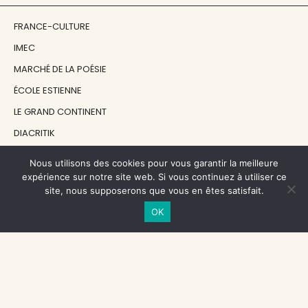
FRANCE-CULTURE
IMEC
MARCHÉ DE LA POÉSIE
ÉCOLE ESTIENNE
LE GRAND CONTINENT
DIACRITIK
EN ATTENDANT NADEAU
Nous utilisons des cookies pour vous garantir la meilleure
expérience sur notre site web. Si vous continuez à utiliser ce
site, nous supposerons que vous en êtes satisfait.
NOS SOUTIENS
OK
CENTRE NATIONAL DU LIVRE
RÉGION ÎLE-DE-FRANCE
MAIRIE PARIS CENTRE
FONDATION FMSH