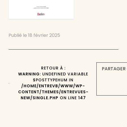
Publié le
18 février 2025
RETOUR À :
PARTAGER 
WARNING
: UNDEFINED VARIABLE
$POSTTYPEHUM IN
/HOME/ENTREVB/WWW/WP-
CONTENT/THEMES/ENTREVUES-
NEW/SINGLE.PHP
ON LINE
147