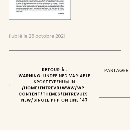
Publié le
25 octobre 2021
RETOUR À :
PARTAGER 
WARNING
: UNDEFINED VARIABLE
$POSTTYPEHUM IN
/HOME/ENTREVB/WWW/WP-
CONTENT/THEMES/ENTREVUES-
NEW/SINGLE.PHP
ON LINE
147