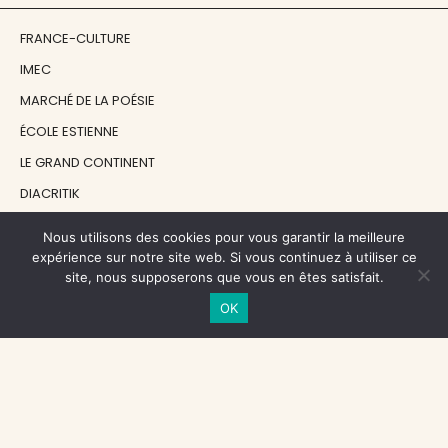
FRANCE-CULTURE
IMEC
MARCHÉ DE LA POÉSIE
ÉCOLE ESTIENNE
LE GRAND CONTINENT
DIACRITIK
EN ATTENDANT NADEAU
Nous utilisons des cookies pour vous garantir la meilleure
expérience sur notre site web. Si vous continuez à utiliser ce
site, nous supposerons que vous en êtes satisfait.
NOS SOUTIENS
OK
CENTRE NATIONAL DU LIVRE
RÉGION ÎLE-DE-FRANCE
MAIRIE PARIS CENTRE
FONDATION FMSH