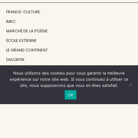
FRANCE-CULTURE
IMEC
MARCHÉ DE LA POÉSIE
ÉCOLE ESTIENNE
LE GRAND CONTINENT
DIACRITIK
EN ATTENDANT NADEAU
Nous utilisons des cookies pour vous garantir la meilleure
expérience sur notre site web. Si vous continuez à utiliser ce
site, nous supposerons que vous en êtes satisfait.
NOS SOUTIENS
OK
CENTRE NATIONAL DU LIVRE
RÉGION ÎLE-DE-FRANCE
MAIRIE PARIS CENTRE
FONDATION FMSH