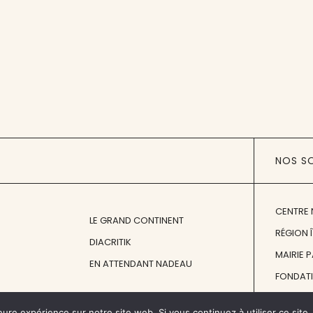
NOS S
CENTRE 
LE GRAND CONTINENT
RÉGION 
DIACRITIK
MAIRIE 
EN ATTENDANT NADEAU
FONDAT
FONDATI
eure expérience sur notre site web. Si vous continuez à utiliser ce sit