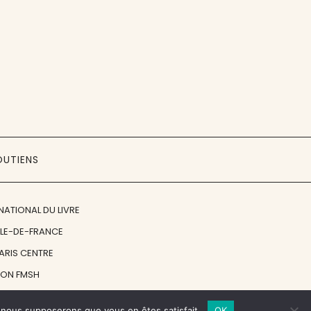
OUTIENS
NATIONAL DU LIVRE
ÎLE-DE-FRANCE
PARIS CENTRE
ION FMSH
ON JAN MICHALSKI
e, nous supposerons que vous en êtes satisfait.
OK