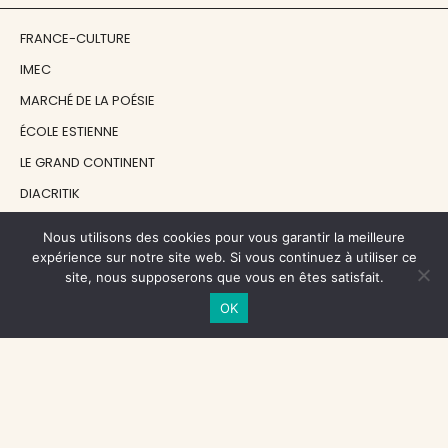
FRANCE-CULTURE
IMEC
MARCHÉ DE LA POÉSIE
ÉCOLE ESTIENNE
LE GRAND CONTINENT
DIACRITIK
EN ATTENDANT NADEAU
Nous utilisons des cookies pour vous garantir la meilleure
expérience sur notre site web. Si vous continuez à utiliser ce
site, nous supposerons que vous en êtes satisfait.
NOS SOUTIENS
OK
CENTRE NATIONAL DU LIVRE
RÉGION ÎLE-DE-FRANCE
MAIRIE PARIS CENTRE
FONDATION FMSH