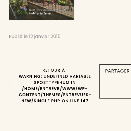
Publié le
12 janvier 2015
RETOUR À :
PARTAGER 
WARNING
: UNDEFINED VARIABLE
$POSTTYPEHUM IN
/HOME/ENTREVB/WWW/WP-
CONTENT/THEMES/ENTREVUES-
NEW/SINGLE.PHP
ON LINE
147