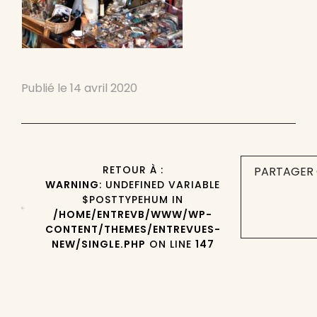
Publié le
14 avril 2020
RETOUR À :
PARTAGER 
WARNING
: UNDEFINED VARIABLE
$POSTTYPEHUM IN
/HOME/ENTREVB/WWW/WP-
CONTENT/THEMES/ENTREVUES-
NEW/SINGLE.PHP
ON LINE
147