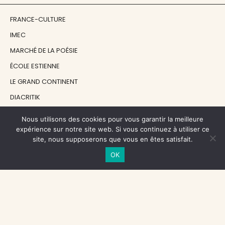
FRANCE-CULTURE
IMEC
MARCHÉ DE LA POÉSIE
ÉCOLE ESTIENNE
LE GRAND CONTINENT
DIACRITIK
EN ATTENDANT NADEAU
Nous utilisons des cookies pour vous garantir la meilleure
expérience sur notre site web. Si vous continuez à utiliser ce
site, nous supposerons que vous en êtes satisfait.
NOS SOUTIENS
OK
CENTRE NATIONAL DU LIVRE
RÉGION ÎLE-DE-FRANCE
MAIRIE PARIS CENTRE
FONDATION FMSH