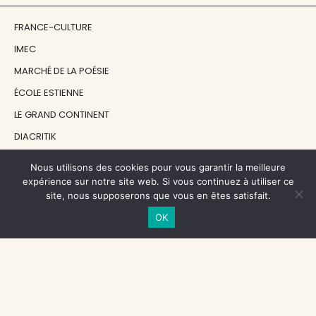
FRANCE-CULTURE
IMEC
MARCHÉ DE LA POÉSIE
ÉCOLE ESTIENNE
LE GRAND CONTINENT
DIACRITIK
EN ATTENDANT NADEAU
Nous utilisons des cookies pour vous garantir la meilleure
expérience sur notre site web. Si vous continuez à utiliser ce
site, nous supposerons que vous en êtes satisfait.
NOS SOUTIENS
OK
CENTRE NATIONAL DU LIVRE
RÉGION ÎLE-DE-FRANCE
MAIRIE PARIS CENTRE
FONDATION FMSH