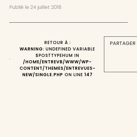
Publié le
24 juillet 2018
RETOUR À :
PARTAGER 
WARNING
: UNDEFINED VARIABLE
$POSTTYPEHUM IN
/HOME/ENTREVB/WWW/WP-
CONTENT/THEMES/ENTREVUES-
NEW/SINGLE.PHP
ON LINE
147