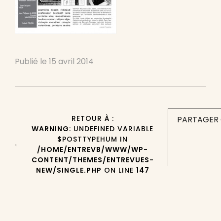
Publié le
15 avril 2014
RETOUR À :
PARTAGER 
WARNING
: UNDEFINED VARIABLE
$POSTTYPEHUM IN
/HOME/ENTREVB/WWW/WP-
CONTENT/THEMES/ENTREVUES-
NEW/SINGLE.PHP
ON LINE
147