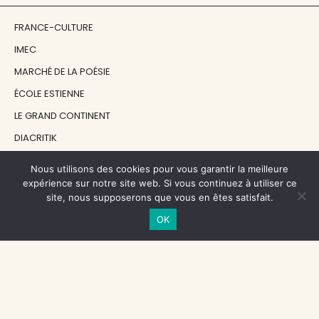
FRANCE-CULTURE
IMEC
MARCHÉ DE LA POÉSIE
ÉCOLE ESTIENNE
LE GRAND CONTINENT
DIACRITIK
EN ATTENDANT NADEAU
Nous utilisons des cookies pour vous garantir la meilleure
expérience sur notre site web. Si vous continuez à utiliser ce
site, nous supposerons que vous en êtes satisfait.
NOS SOUTIENS
OK
CENTRE NATIONAL DU LIVRE
RÉGION ÎLE-DE-FRANCE
MAIRIE PARIS CENTRE
FONDATION FMSH