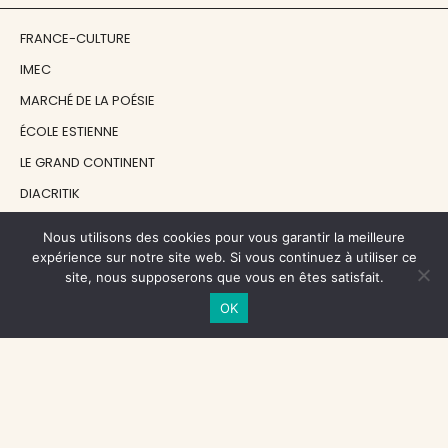
FRANCE-CULTURE
IMEC
MARCHÉ DE LA POÉSIE
ÉCOLE ESTIENNE
LE GRAND CONTINENT
DIACRITIK
EN ATTENDANT NADEAU
Nous utilisons des cookies pour vous garantir la meilleure
expérience sur notre site web. Si vous continuez à utiliser ce
site, nous supposerons que vous en êtes satisfait.
NOS SOUTIENS
OK
CENTRE NATIONAL DU LIVRE
RÉGION ÎLE-DE-FRANCE
MAIRIE PARIS CENTRE
FONDATION FMSH