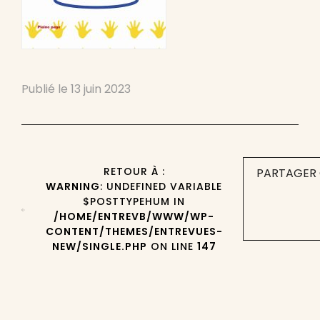
Publié le
13 juin 2023
RETOUR À :
PARTAGER 
WARNING
: UNDEFINED VARIABLE
$POSTTYPEHUM IN
/HOME/ENTREVB/WWW/WP-
CONTENT/THEMES/ENTREVUES-
NEW/SINGLE.PHP
ON LINE
147