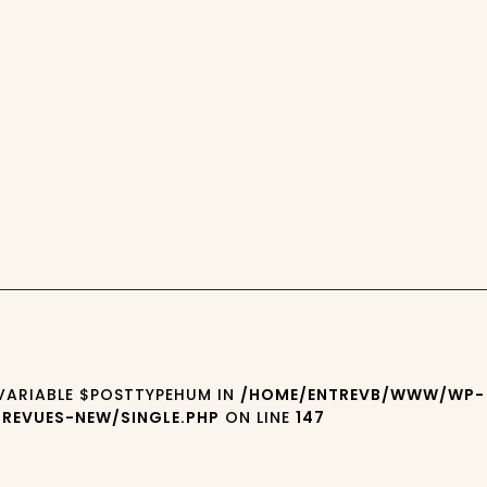
 VARIABLE $POSTTYPEHUM IN
/HOME/ENTREVB/WWW/WP-
REVUES-NEW/SINGLE.PHP
ON LINE
147