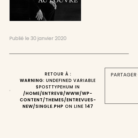
Publié le
30 janvier 2020
RETOUR À :
PARTAGER 
WARNING
: UNDEFINED VARIABLE
$POSTTYPEHUM IN
/HOME/ENTREVB/WWW/WP-
CONTENT/THEMES/ENTREVUES-
NEW/SINGLE.PHP
ON LINE
147