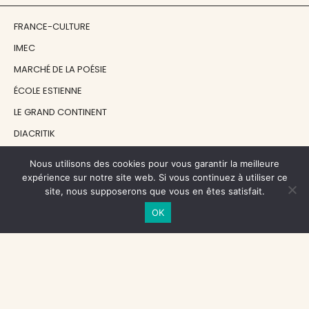
FRANCE-CULTURE
IMEC
MARCHÉ DE LA POÉSIE
ÉCOLE ESTIENNE
LE GRAND CONTINENT
DIACRITIK
EN ATTENDANT NADEAU
Nous utilisons des cookies pour vous garantir la meilleure
expérience sur notre site web. Si vous continuez à utiliser ce
site, nous supposerons que vous en êtes satisfait.
NOS SOUTIENS
OK
CENTRE NATIONAL DU LIVRE
RÉGION ÎLE-DE-FRANCE
MAIRIE PARIS CENTRE
FONDATION FMSH