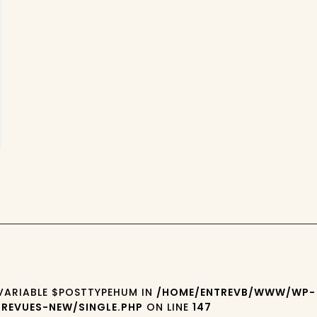
 VARIABLE $POSTTYPEHUM IN
/HOME/ENTREVB/WWW/WP-
REVUES-NEW/SINGLE.PHP
ON LINE
147