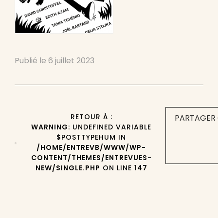
Publié le
6 juillet 2023
RETOUR À :
PARTAGER 
WARNING
: UNDEFINED VARIABLE
$POSTTYPEHUM IN
/HOME/ENTREVB/WWW/WP-
CONTENT/THEMES/ENTREVUES-
NEW/SINGLE.PHP
ON LINE
147