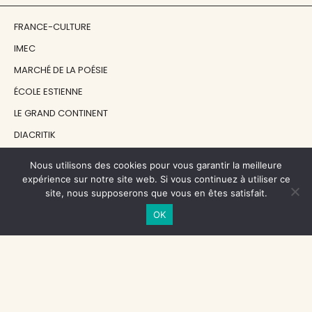
FRANCE-CULTURE
IMEC
MARCHÉ DE LA POÉSIE
ÉCOLE ESTIENNE
LE GRAND CONTINENT
DIACRITIK
EN ATTENDANT NADEAU
Nous utilisons des cookies pour vous garantir la meilleure
expérience sur notre site web. Si vous continuez à utiliser ce
site, nous supposerons que vous en êtes satisfait.
NOS SOUTIENS
OK
CENTRE NATIONAL DU LIVRE
RÉGION ÎLE-DE-FRANCE
MAIRIE PARIS CENTRE
FONDATION FMSH