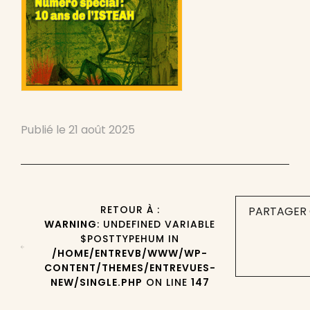
Publié le
21 août 2025
RETOUR À :
PARTAGER 
WARNING
: UNDEFINED VARIABLE
$POSTTYPEHUM IN
/HOME/ENTREVB/WWW/WP-
CONTENT/THEMES/ENTREVUES-
NEW/SINGLE.PHP
ON LINE
147