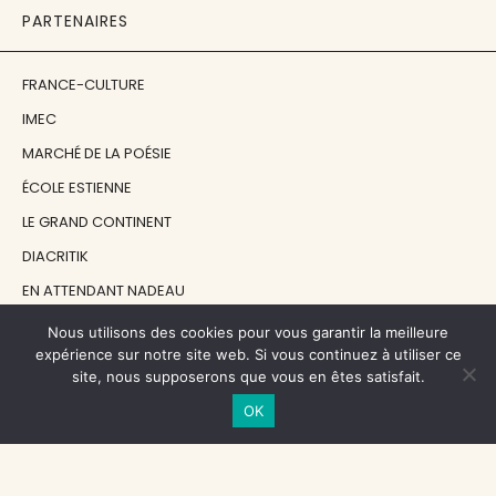
PARTENAIRES
FRANCE-CULTURE
IMEC
MARCHÉ DE LA POÉSIE
ÉCOLE ESTIENNE
LE GRAND CONTINENT
DIACRITIK
EN ATTENDANT NADEAU
Nous utilisons des cookies pour vous garantir la meilleure
NOS SOUTIENS
expérience sur notre site web. Si vous continuez à utiliser ce
site, nous supposerons que vous en êtes satisfait.
OK
CENTRE NATIONAL DU LIVRE
RÉGION ÎLE-DE-FRANCE
MAIRIE PARIS CENTRE