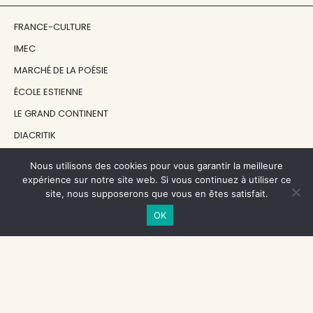
FRANCE-CULTURE
IMEC
MARCHÉ DE LA POÉSIE
ÉCOLE ESTIENNE
LE GRAND CONTINENT
DIACRITIK
EN ATTENDANT NADEAU
Nous utilisons des cookies pour vous garantir la meilleure
expérience sur notre site web. Si vous continuez à utiliser ce
site, nous supposerons que vous en êtes satisfait.
NOS SOUTIENS
OK
CENTRE NATIONAL DU LIVRE
RÉGION ÎLE-DE-FRANCE
MAIRIE PARIS CENTRE
FONDATION FMSH