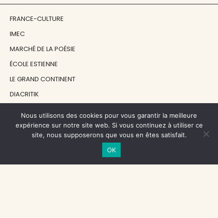
FRANCE-CULTURE
IMEC
MARCHÉ DE LA POÉSIE
ÉCOLE ESTIENNE
LE GRAND CONTINENT
DIACRITIK
EN ATTENDANT NADEAU
Nous utilisons des cookies pour vous garantir la meilleure
expérience sur notre site web. Si vous continuez à utiliser ce
site, nous supposerons que vous en êtes satisfait.
NOS SOUTIENS
OK
CENTRE NATIONAL DU LIVRE
RÉGION ÎLE-DE-FRANCE
MAIRIE PARIS CENTRE
FONDATION FMSH