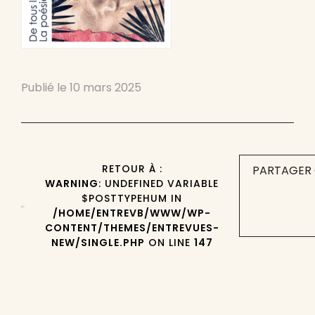
Publié le
10 mars 2025
RETOUR À :
PARTAGER 
WARNING
: UNDEFINED VARIABLE
$POSTTYPEHUM IN
/HOME/ENTREVB/WWW/WP-
CONTENT/THEMES/ENTREVUES-
NEW/SINGLE.PHP
ON LINE
147