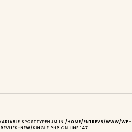
 VARIABLE $POSTTYPEHUM IN
/HOME/ENTREVB/WWW/WP-
REVUES-NEW/SINGLE.PHP
ON LINE
147