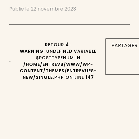
Publié le
22 novembre 2023
RETOUR À :
PARTAGER 
WARNING
: UNDEFINED VARIABLE
$POSTTYPEHUM IN
/HOME/ENTREVB/WWW/WP-
CONTENT/THEMES/ENTREVUES-
NEW/SINGLE.PHP
ON LINE
147