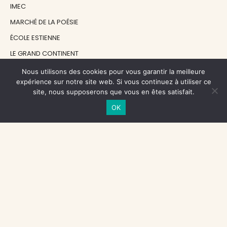
IMEC
MARCHÉ DE LA POÉSIE
ÉCOLE ESTIENNE
LE GRAND CONTINENT
DIACRITIK
Nous utilisons des cookies pour vous garantir la meilleure
expérience sur notre site web. Si vous continuez à utiliser ce
EN ATTENDANT NADEAU
site, nous supposerons que vous en êtes satisfait.
OK
NOS SOUTIENS
CENTRE NATIONAL DU LIVRE
RÉGION ÎLE-DE-FRANCE
MAIRIE PARIS CENTRE
FONDATION FMSH
FONDATION JAN MICHALSKI