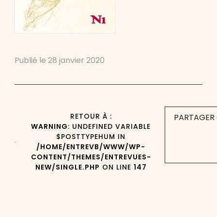
Publié le
28 janvier 2020
RETOUR À :
PARTAGER 
WARNING
: UNDEFINED VARIABLE
$POSTTYPEHUM IN
/HOME/ENTREVB/WWW/WP-
CONTENT/THEMES/ENTREVUES-
NEW/SINGLE.PHP
ON LINE
147