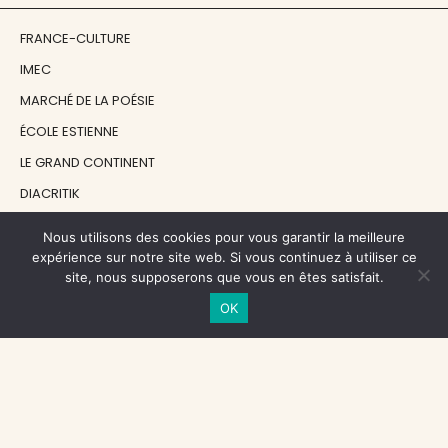
FRANCE-CULTURE
IMEC
MARCHÉ DE LA POÉSIE
ÉCOLE ESTIENNE
LE GRAND CONTINENT
DIACRITIK
EN ATTENDANT NADEAU
Nous utilisons des cookies pour vous garantir la meilleure
expérience sur notre site web. Si vous continuez à utiliser ce
site, nous supposerons que vous en êtes satisfait.
NOS SOUTIENS
OK
CENTRE NATIONAL DU LIVRE
RÉGION ÎLE-DE-FRANCE
MAIRIE PARIS CENTRE
FONDATION FMSH