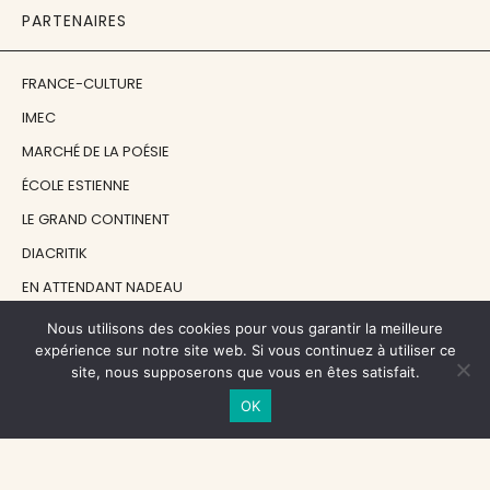
PARTENAIRES
FRANCE-CULTURE
IMEC
MARCHÉ DE LA POÉSIE
ÉCOLE ESTIENNE
LE GRAND CONTINENT
DIACRITIK
EN ATTENDANT NADEAU
Nous utilisons des cookies pour vous garantir la meilleure
NOS SOUTIENS
expérience sur notre site web. Si vous continuez à utiliser ce
site, nous supposerons que vous en êtes satisfait.
OK
CENTRE NATIONAL DU LIVRE
RÉGION ÎLE-DE-FRANCE
MAIRIE PARIS CENTRE