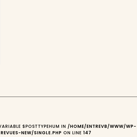
 VARIABLE $POSTTYPEHUM IN
/HOME/ENTREVB/WWW/WP-
REVUES-NEW/SINGLE.PHP
ON LINE
147