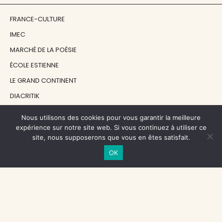
FRANCE-CULTURE
IMEC
MARCHÉ DE LA POÉSIE
ÉCOLE ESTIENNE
LE GRAND CONTINENT
DIACRITIK
EN ATTENDANT NADEAU
Nous utilisons des cookies pour vous garantir la meilleure
expérience sur notre site web. Si vous continuez à utiliser ce
site, nous supposerons que vous en êtes satisfait.
NOS SOUTIENS
OK
CENTRE NATIONAL DU LIVRE
RÉGION ÎLE-DE-FRANCE
MAIRIE PARIS CENTRE
FONDATION FMSH