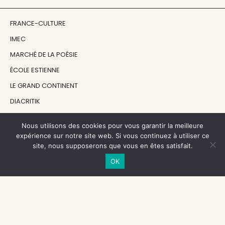
FRANCE-CULTURE
IMEC
MARCHÉ DE LA POÉSIE
ÉCOLE ESTIENNE
LE GRAND CONTINENT
DIACRITIK
EN ATTENDANT NADEAU
Nous utilisons des cookies pour vous garantir la meilleure
expérience sur notre site web. Si vous continuez à utiliser ce
NOS SOUTIENS
site, nous supposerons que vous en êtes satisfait.
OK
CENTRE NATIONAL DU LIVRE
RÉGION ÎLE-DE-FRANCE
MAIRIE PARIS CENTRE
FONDATION FMSH