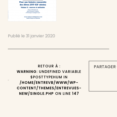
Publié le
31 janvier 2020
RETOUR À :
PARTAGER 
WARNING
: UNDEFINED VARIABLE
$POSTTYPEHUM IN
/HOME/ENTREVB/WWW/WP-
CONTENT/THEMES/ENTREVUES-
NEW/SINGLE.PHP
ON LINE
147