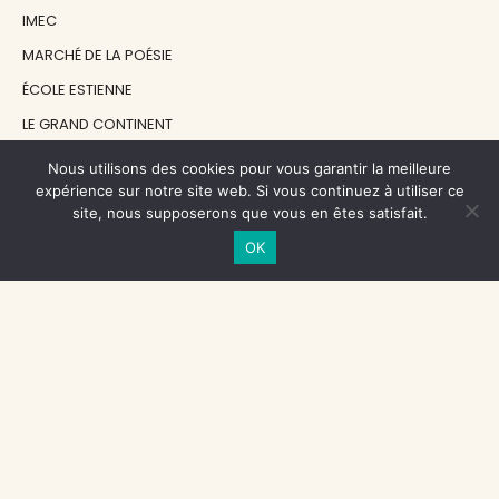
IMEC
MARCHÉ DE LA POÉSIE
ÉCOLE ESTIENNE
LE GRAND CONTINENT
DIACRITIK
Nous utilisons des cookies pour vous garantir la meilleure
expérience sur notre site web. Si vous continuez à utiliser ce
EN ATTENDANT NADEAU
site, nous supposerons que vous en êtes satisfait.
OK
NOS SOUTIENS
CENTRE NATIONAL DU LIVRE
RÉGION ÎLE-DE-FRANCE
MAIRIE PARIS CENTRE
FONDATION FMSH
FONDATION JAN MICHALSKI