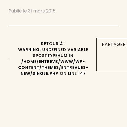
Publié le
31 mars 2015
RETOUR À :
PARTAGER 
WARNING
: UNDEFINED VARIABLE
$POSTTYPEHUM IN
/HOME/ENTREVB/WWW/WP-
CONTENT/THEMES/ENTREVUES-
NEW/SINGLE.PHP
ON LINE
147