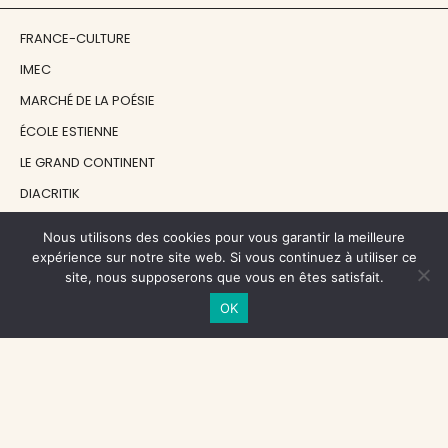
FRANCE-CULTURE
IMEC
MARCHÉ DE LA POÉSIE
ÉCOLE ESTIENNE
LE GRAND CONTINENT
DIACRITIK
EN ATTENDANT NADEAU
Nous utilisons des cookies pour vous garantir la meilleure
expérience sur notre site web. Si vous continuez à utiliser ce
site, nous supposerons que vous en êtes satisfait.
NOS SOUTIENS
OK
CENTRE NATIONAL DU LIVRE
RÉGION ÎLE-DE-FRANCE
MAIRIE PARIS CENTRE
FONDATION FMSH