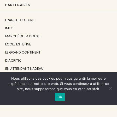
PARTENAIRES
FRANCE-CULTURE
IMEC
MARCHÉ DE LA POÉSIE
ÉCOLE ESTIENNE
LE GRAND CONTINENT
DIACRITIK
EN ATTENDANT NADEAU
Nous utilisons des cookies pour vous garantir la meilleure
NOS SOUTIENS
expérience sur notre site web. Si vous continuez à utiliser ce
site, nous supposerons que vous en êtes satisfait.
OK
CENTRE NATIONAL DU LIVRE
RÉGION ÎLE-DE-FRANCE
MAIRIE PARIS CENTRE