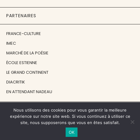
PARTENAIRES
FRANCE-CULTURE
IMEC
MARCHÉ DE LA POÉSIE
ÉCOLE ESTIENNE
LE GRAND CONTINENT
DIACRITIK
EN ATTENDANT NADEAU
NOS SOUTIENS
Nous utilisons des cookies pour vous garantir la meilleure
expérience sur notre site web. Si vous continuez à utiliser ce
site, nous supposerons que vous en êtes satisfait.
CENTRE NATIONAL DU LIVRE
OK
RÉGION ÎLE-DE-FRANCE