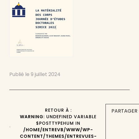
Publié le
9 juillet 2024
RETOUR À :
PARTAGER 
WARNING
: UNDEFINED VARIABLE
$POSTTYPEHUM IN
/HOME/ENTREVB/WWW/WP-
CONTENT/THEMES/ENTREVUES-