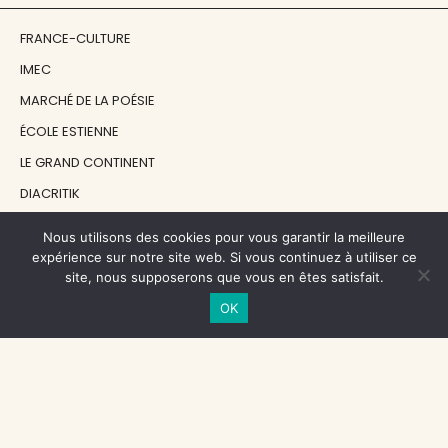
FRANCE-CULTURE
IMEC
MARCHÉ DE LA POÉSIE
ÉCOLE ESTIENNE
LE GRAND CONTINENT
DIACRITIK
EN ATTENDANT NADEAU
Nous utilisons des cookies pour vous garantir la meilleure
expérience sur notre site web. Si vous continuez à utiliser ce
site, nous supposerons que vous en êtes satisfait.
NOS SOUTIENS
OK
CENTRE NATIONAL DU LIVRE
RÉGION ÎLE-DE-FRANCE
MAIRIE PARIS CENTRE
FONDATION FMSH