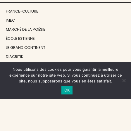
FRANCE-CULTURE
IMEC
MARCHÉ DE LA POÉSIE
ÉCOLE ESTIENNE
LE GRAND CONTINENT
DIACRITIK
EN ATTENDANT NADEAU
Nous utilisons des cookies pour vous garantir la meilleure
expérience sur notre site web. Si vous continuez à utiliser ce
site, nous supposerons que vous en êtes satisfait.
NOS SOUTIENS
OK
CENTRE NATIONAL DU LIVRE
RÉGION ÎLE-DE-FRANCE
MAIRIE PARIS CENTRE
FONDATION FMSH