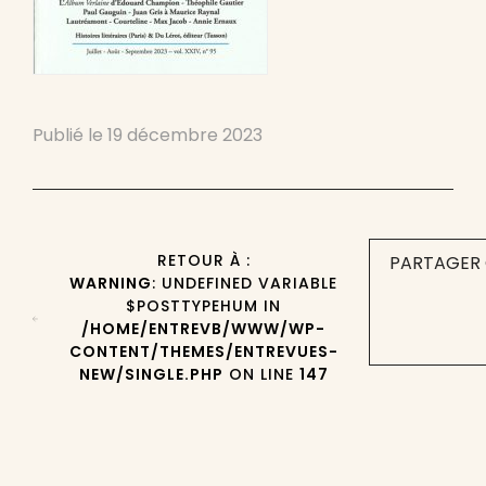
Publié le
19 décembre 2023
RETOUR À :
PARTAGER 
WARNING
: UNDEFINED VARIABLE
$POSTTYPEHUM IN
/HOME/ENTREVB/WWW/WP-
CONTENT/THEMES/ENTREVUES-
NEW/SINGLE.PHP
ON LINE
147