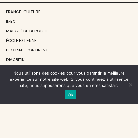
FRANCE-CULTURE
IMEC
MARCHÉ DE LA POÉSIE
ÉCOLE ESTIENNE
LE GRAND CONTINENT
DIACRITIK
EN ATTENDANT NADEAU
Nous utilisons des cookies pour vous garantir la meilleure
expérience sur notre site web. Si vous continuez à utiliser ce
site, nous supposerons que vous en êtes satisfait.
NOS SOUTIENS
OK
CENTRE NATIONAL DU LIVRE
RÉGION ÎLE-DE-FRANCE
MAIRIE PARIS CENTRE
FONDATION FMSH