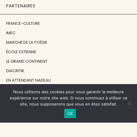
PARTENAIRES
FRANCE-CULTURE
IMEC
MARCHÉ DE LA POÉSIE
ÉCOLE ESTIENNE
LE GRAND CONTINENT
DIACRITIK
EN ATTENDANT NADEAU
Nous utilisons des cookies pour vous garantir la meilleure
NOS SOUTIENS
expérience sur notre site web. Si vous continuez à utiliser ce
site, nous supposerons que vous en êtes satisfait.
OK
CENTRE NATIONAL DU LIVRE
RÉGION ÎLE-DE-FRANCE
MAIRIE PARIS CENTRE