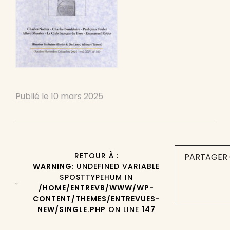
Publié le
10 mars 2025
RETOUR À :
PARTAGER 
WARNING
: UNDEFINED VARIABLE
$POSTTYPEHUM IN
/HOME/ENTREVB/WWW/WP-
CONTENT/THEMES/ENTREVUES-
NEW/SINGLE.PHP
ON LINE
147