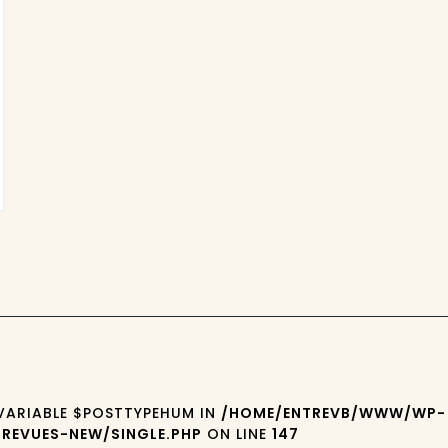
 VARIABLE $POSTTYPEHUM IN
/HOME/ENTREVB/WWW/WP-
REVUES-NEW/SINGLE.PHP
ON LINE
147