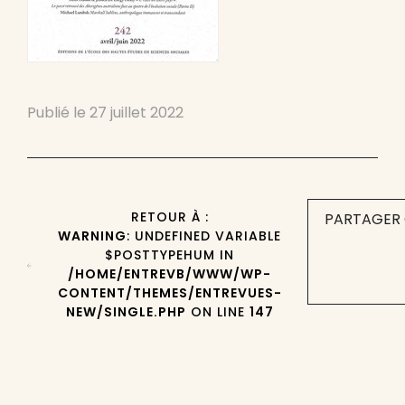
Publié le
27 juillet 2022
RETOUR À :
PARTAGER 
WARNING
: UNDEFINED VARIABLE
$POSTTYPEHUM IN
/HOME/ENTREVB/WWW/WP-
CONTENT/THEMES/ENTREVUES-
NEW/SINGLE.PHP
ON LINE
147