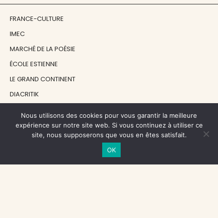
FRANCE-CULTURE
IMEC
MARCHÉ DE LA POÉSIE
ÉCOLE ESTIENNE
LE GRAND CONTINENT
DIACRITIK
EN ATTENDANT NADEAU
Nous utilisons des cookies pour vous garantir la meilleure
expérience sur notre site web. Si vous continuez à utiliser ce
site, nous supposerons que vous en êtes satisfait.
NOS SOUTIENS
OK
CENTRE NATIONAL DU LIVRE
RÉGION ÎLE-DE-FRANCE
MAIRIE PARIS CENTRE
FONDATION FMSH