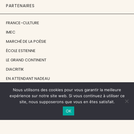
PARTENAIRES
FRANCE-CULTURE
IMEC
MARCHÉ DE LA POÉSIE
ÉCOLE ESTIENNE
LE GRAND CONTINENT
DIACRITIK
EN ATTENDANT NADEAU
Nous utilisons des cookies pour vous garantir la meilleure
NOS SOUTIENS
expérience sur notre site web. Si vous continuez à utiliser ce
site, nous supposerons que vous en êtes satisfait.
OK
CENTRE NATIONAL DU LIVRE
RÉGION ÎLE-DE-FRANCE
MAIRIE PARIS CENTRE